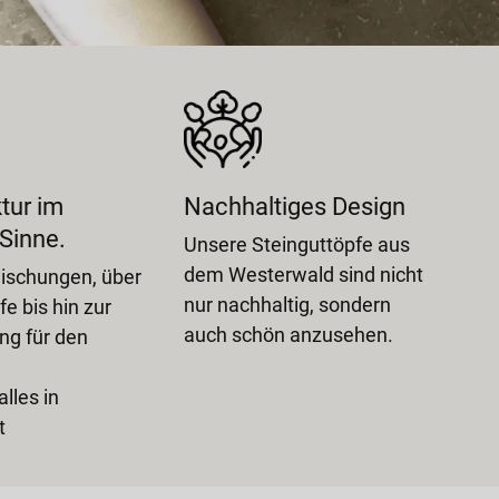
tur im
Nachhaltiges Design
99%
Sinne.
Unsere Steinguttöpfe aus
Fast
dem Westerwald sind nicht
Rohs
ischungen, über
nur nachhaltig, sondern
Land
e bis hin zur
auch schön anzusehen.
mit 
ng für den
Dem
lles in
t