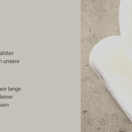
ählter
ch unsere
wir lange
leiner
auen