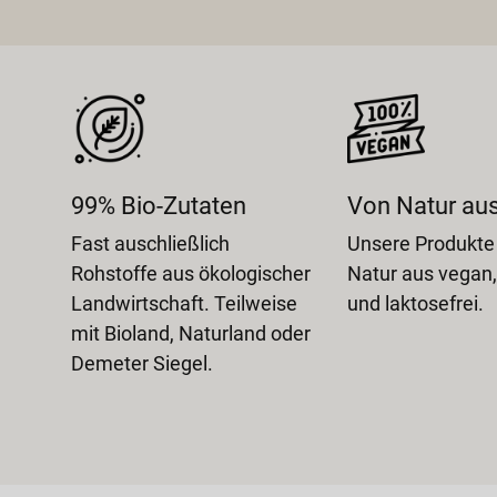
gn
99% Bio-Zutaten
Von Natur au
aus
Fast auschließlich
Unsere Produkte
icht
Rohstoffe aus ökologischer
Natur aus vegan,
n
Landwirtschaft. Teilweise
und laktosefrei.
.
mit Bioland, Naturland oder
Demeter Siegel.