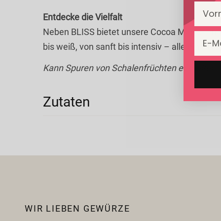
Vorn
Entdecke die Vielfalt
Neben BLISS bietet unsere Cocoa Magic-Linie
Email
bis weiß, von sanft bis intensiv – alle eint 
Kann Spuren von Schalenfrüchten enthalten.
Zutaten
Kakaobutter* (38%), Rohrohrzucker*, Reisdrin
(Sonnenblumenlecithin)*, Salz*
*aus kontrolliert biologischem Anbau
WIR LIEBEN GEWÜRZE