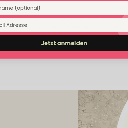
ame
 zwei weitere spannende Sorten – jede mit ihrem eigen
die Liebe zur Natur, zum Kakao und zum bewussten Genuss.
Jetzt anmelden
kpulver (Reis, Sonnenblumenöl, Betaglucan, Salz)* (28%),