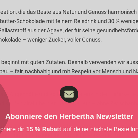
ation, die das Beste aus Natur und Genuss harmonisch 
obutter-Schokolade mit feinem Reisdrink und 30 % wenig
 Ballaststoff aus der Agave, der für seine gesundheitsfö
hokolade – weniger Zucker, voller Genuss.
beginnt mit guten Zutaten. Deshalb verwenden wir aussc
nbau – fair, nachhaltig und mit Respekt vor Mensch und N
n
 auf Augenhöhe und volle Transparenz in der Lieferkette
und kaufen direkt bei den Kakaobauern – ohne Zwischenh
Abonniere den Herbertha Newsletter
re Philosophie: Die Folie ist heimkompostierbar und zers
ichere dir
15 % Rabatt
auf deine nächste Bestellu
ßen – und gleichzeitig der Umwelt etwas Gutes tun.