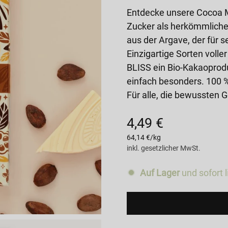
Entdecke unsere Cocoa M
Zucker als herkömmliche Z
aus der Argave, der für 
Einzigartige Sorten voll
BLISS ein Bio-Kakaoprod
einfach besonders. 100 %
Für alle, die bewussten 
4,49 €
Regulärer
Preis
Einzelpreis
64,14 €
/
kg
inkl. gesetzlicher MwSt.
Auf Lager
und sofort l