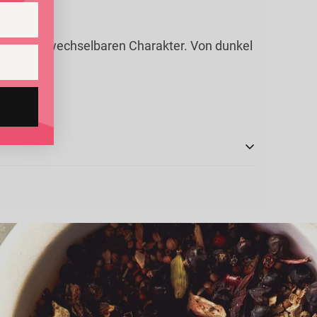
en, unverwechselbaren Charakter. Von dunkel
 Inulin* (7%), Emulgator