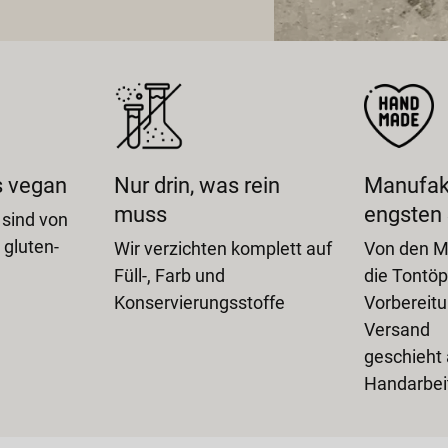
s vegan
Nur drin, was rein
Manufak
muss
engsten 
 sind von
 gluten-
Wir verzichten komplett auf
Von den M
Füll-, Farb und
die Tontöpf
Konservierungsstoffe
Vorbereitu
Versand
geschieht a
Handarbei