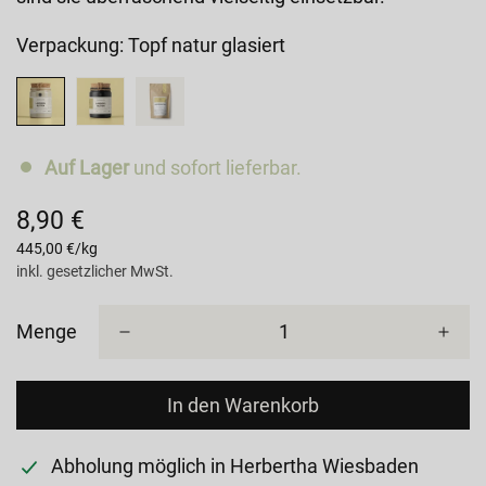
Verpackung:
Topf natur glasiert
Auf Lager
und sofort lieferbar.
8,90 €
Regulärer
Preis
Einzelpreis
445,00 €
/
kg
inkl. gesetzlicher MwSt.
Menge
In den Warenkorb
Abholung möglich in
Herbertha Wiesbaden