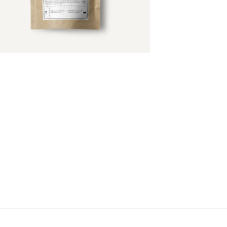
me
Jetzt anmelden
 als „Spätlese-Pfeffer“ bezeichnet, da die Beeren besond
icht haben.
osen, Artischocken, Auberginen, Avocado, Blaubeeren, Bl