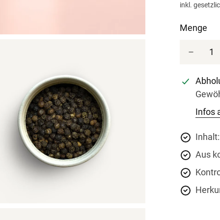
inkl. gesetzl
Menge
Abhol
Gewöhn
Infos
Inhalt
Aus ko
Kontro
Herkun