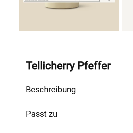
Vorna
Email
Tellicherry Pfeffer
Beschreibung
Der edle Tellicherry-Pfeffer wird häufig auch
Passt zu
in dem sie bereits einen hohen Reifegrad erre
Passt besonders gut zu: Aal, Anchovis, Aprik