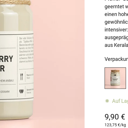
geerntet w
einen hoh
gewöhnlic
intensiver
ausgepräg
aus Keral
Verpackun
Auf La
9,90 €
Regulärer
Preis
Einzelpreis
123,75 €
/
kg