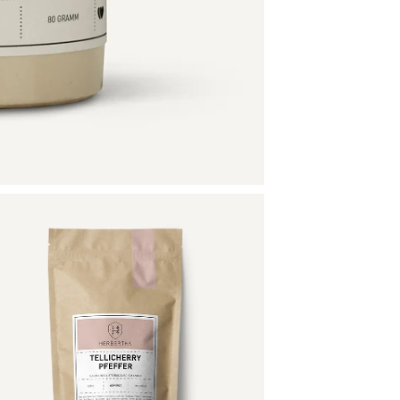
Abonniere den Herbertha Newsletter
ichere dir
15 % Rabatt
auf deine nächste Bestellu