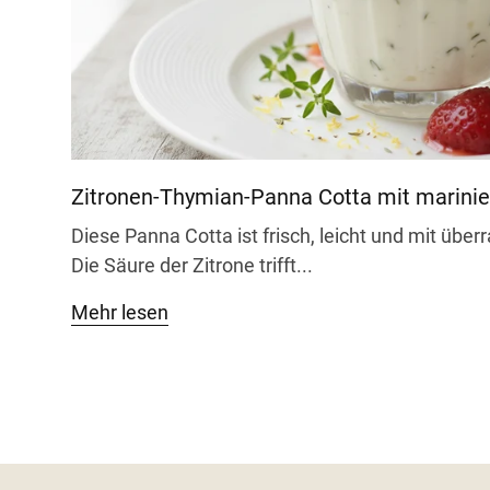
Am besten frisch gemörsert oder grob zerstoß
um noch mehr Tiefe herauszukitzeln.
Zitronen-Thymian-Panna Cotta mit marinie
Diese Panna Cotta ist frisch, leicht und mit übe
Die Säure der Zitrone trifft...
Mehr lesen