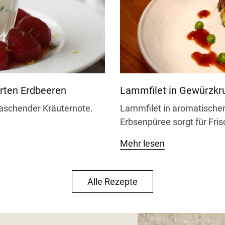
en verwenden – so entfaltet sich das volle Aromaprofil. 
rten Erdbeeren
Lammfilet in Gewürzkr
rraschender Kräuternote.
Lammfilet in aromatischer
Erbsenpüree sorgt für Fris
Mehr lesen
Alle Rezepte