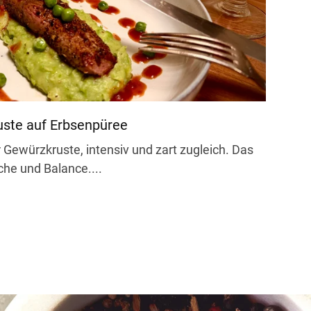
Wer mag, kann ihn zusätzlich leicht anrösten,
uste auf Erbsenpüree
 Gewürzkruste, intensiv und zart zugleich. Das
che und Balance....