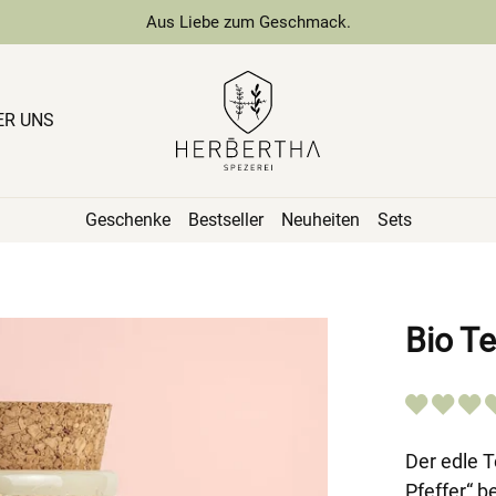
Aus Liebe zum Geschmack.
ER UNS
Geschenke
Bestseller
Neuheiten
Sets
Bio Te
Der edle T
Pfeffer“ b